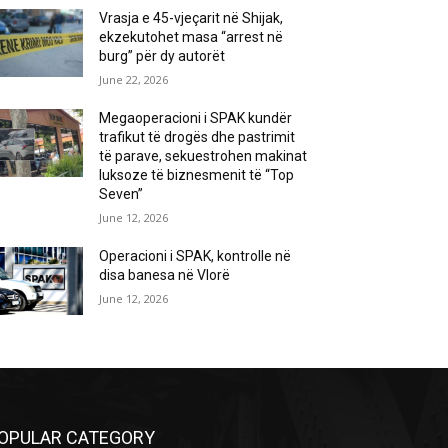
Vrasja e 45-vjeçarit në Shijak,
ekzekutohet masa “arrest në
burg” për dy autorët
June 22, 2026
Megaoperacioni i SPAK kundër
trafikut të drogës dhe pastrimit
të parave, sekuestrohen makinat
luksoze të biznesmenit të “Top
Seven”
June 12, 2026
Operacioni i SPAK, kontrolle në
disa banesa në Vlorë
June 12, 2026
OPULAR CATEGORY