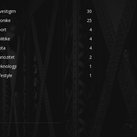
vestigim
30
onike
25
ort
4
litike
4
ota
4
riozitet
2
knologji
1
festyle
1