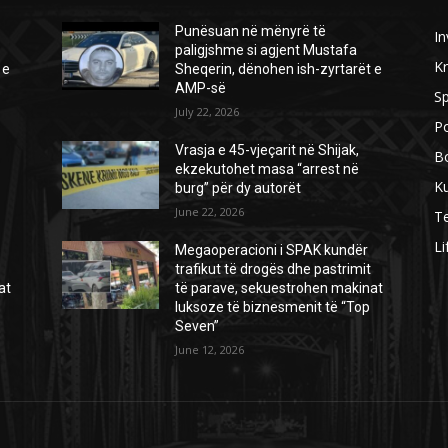
Punësuan në mënyrë të
In
paligjshme si agjent Mustafa
Kr
 e
Sheqerin, dënohen ish-zyrtarët e
AMP-së
Sp
July 22, 2026
Po
Vrasja e 45-vjeçarit në Shijak,
B
ekzekutohet masa “arrest në
Ku
burg” për dy autorët
June 22, 2026
Te
Li
Megaoperacioni i SPAK kundër
trafikut të drogës dhe pastrimit
at
të parave, sekuestrohen makinat
luksoze të biznesmenit të “Top
Seven”
June 12, 2026