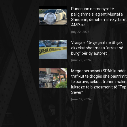
Punësuan në mënyrë të
paligjshme si agjent Mustafa
Sheqerin, dënohen ish-zyrtarët
AMP-së
July 22, 2026
Vrasja e 45-vjeçarit në Shijak,
ekzekutohet masa “arrest në
burg” për dy autorët
June 22, 2026
Megaoperacioni i SPAK kundër
trafikut të drogës dhe pastrimit
të parave, sekuestrohen makin
luksoze të biznesmenit të “Top
Seven”
June 12, 2026