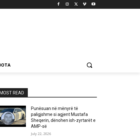
BOTA
MOST READ
Punësuan në mënyrë të
paligjshme si agjent Mustafa
Sheqerin, dënohen ish-zyrtarët e
AMP-së
July 22, 2026