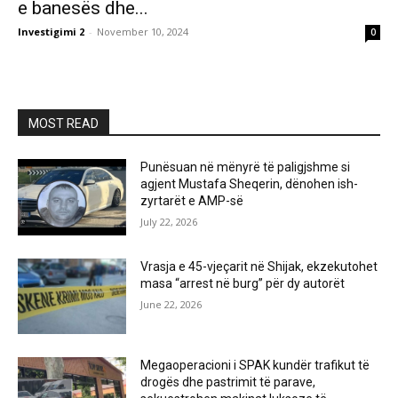
e banesës dhe...
Investigimi 2
-
November 10, 2024
0
MOST READ
Punësuan në mënyrë të paligjshme si
agjent Mustafa Sheqerin, dënohen ish-
zyrtarët e AMP-së
July 22, 2026
Vrasja e 45-vjeçarit në Shijak, ekzekutohet
masa “arrest në burg” për dy autorët
June 22, 2026
Megaoperacioni i SPAK kundër trafikut të
drogës dhe pastrimit të parave,