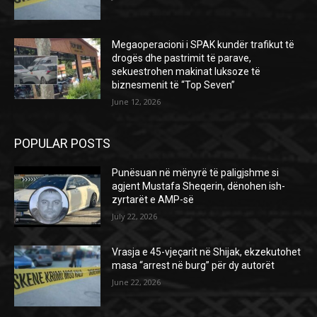
Megaoperacioni i SPAK kundër trafikut të
drogës dhe pastrimit të parave,
sekuestrohen makinat luksoze të
biznesmenit të “Top Seven”
June 12, 2026
POPULAR POSTS
Punësuan në mënyrë të paligjshme si
agjent Mustafa Sheqerin, dënohen ish-
zyrtarët e AMP-së
July 22, 2026
Vrasja e 45-vjeçarit në Shijak, ekzekutohet
masa “arrest në burg” për dy autorët
June 22, 2026