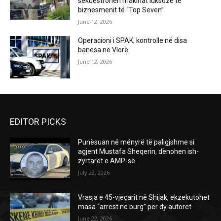
sekuestrohen makinat luksoze të
biznesmenit të “Top Seven”
June 12, 2026
Operacioni i SPAK, kontrolle në disa
banesa në Vlorë
June 12, 2026
EDITOR PICKS
Punësuan në mënyrë të paligjshme si
agjent Mustafa Sheqerin, dënohen ish-
zyrtarët e AMP-së
July 22, 2026
Vrasja e 45-vjeçarit në Shijak, ekzekutohet
masa “arrest në burg” për dy autorët
June 22, 2026