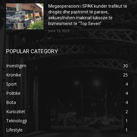
Megaoperacioni i SPAK kundër trafikut të
drogës dhe pastrimit të parave,
sekuestrohen makinat luksoze të
biznesmenit të “Top Seven”
June 12, 2026
POPULAR CATEGORY
Investigim
30
Kronike
25
Sport
4
Politike
4
Bota
4
Kuriozitet
2
Teknologji
1
Lifestyle
1