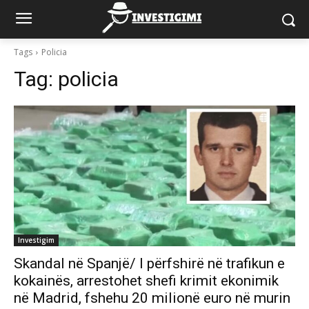
Tags
Policia
Tag:
policia
Investigim
Skandal në Spanjë/ I përfshirë në trafikun e
kokainës, arrestohet shefi krimit ekonimik
në Madrid, fshehu 20 milionë euro në murin