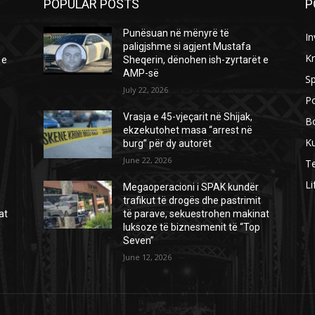
POPULAR POSTS
P
Punësuan në mënyrë të
In
paligjshme si agjent Mustafa
Kr
 e
Sheqerin, dënohen ish-zyrtarët e
AMP-së
Sp
July 22, 2026
Po
Vrasja e 45-vjeçarit në Shijak,
B
ekzekutohet masa “arrest në
Ku
burg” për dy autorët
June 22, 2026
Te
Li
Megaoperacioni i SPAK kundër
trafikut të drogës dhe pastrimit
at
të parave, sekuestrohen makinat
luksoze të biznesmenit të “Top
Seven”
June 12, 2026