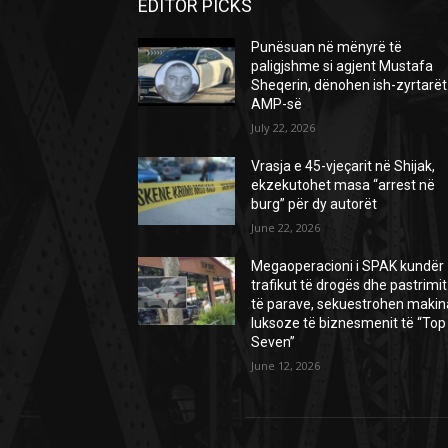
EDITOR PICKS
Punësuan në mënyrë të
paligjshme si agjent Mustafa
Sheqerin, dënohen ish-zyrtarët
AMP-së
July 22, 2026
Vrasja e 45-vjeçarit në Shijak,
ekzekutohet masa “arrest në
burg” për dy autorët
June 22, 2026
Megaoperacioni i SPAK kundër
trafikut të drogës dhe pastrimit
të parave, sekuestrohen makin
luksoze të biznesmenit të “Top
Seven”
June 12, 2026