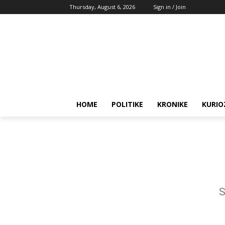
Thursday, August 6, 2026
Sign in / Join
HOME
POLITIKE
KRONIKE
KURIO
S