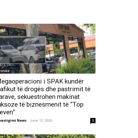
ronike
egaoperacioni i SPAK kundër
rafikut të drogës dhe pastrimit të
arave, sekuestrohen makinat
uksoze të biznesmenit të “Top
even”
vestigimi News
-
June 12, 2026
0