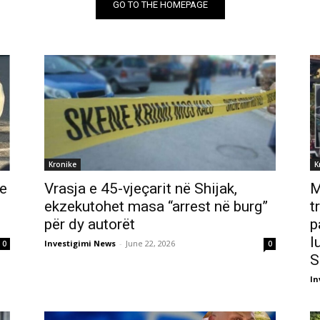
GO TO THE HOMEPAGE
Kronike
K
e
Vrasja e 45-vjeçarit në Shijak,
M
ekzekutohet masa “arrest në burg”
t
për dy autorët
p
l
Investigimi News
-
June 22, 2026
0
0
S
In