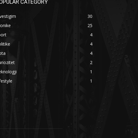
OPULAR CATEGORY
vestigim
30
onike
25
ort
4
litike
4
ota
4
riozitet
2
knologji
1
festyle
1