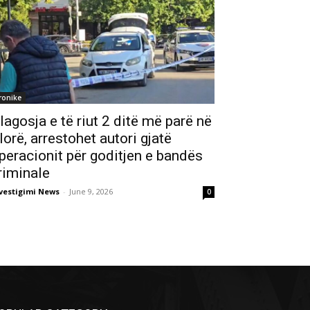
ronike
lagosja e të riut 2 ditë më parë në
lorë, arrestohet autori gjatë
peracionit për goditjen e bandës
riminale
vestigimi News
-
June 9, 2026
0