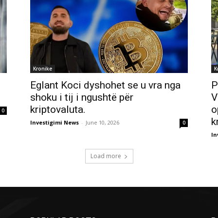
Kronike
K
Eglant Koci dyshohet se u vra nga
P
shoku i tij i ngushtë për
V
kriptovaluta.
o
0
k
Investigimi News
-
June 10, 2026
0
In
Load more