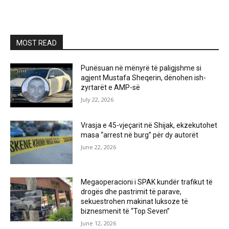
MOST READ
Punësuan në mënyrë të paligjshme si
agjent Mustafa Sheqerin, dënohen ish-
zyrtarët e AMP-së
July 22, 2026
Vrasja e 45-vjeçarit në Shijak, ekzekutohet
masa “arrest në burg” për dy autorët
June 22, 2026
Megaoperacioni i SPAK kundër trafikut të
drogës dhe pastrimit të parave,
sekuestrohen makinat luksoze të
biznesmenit të “Top Seven”
June 12, 2026