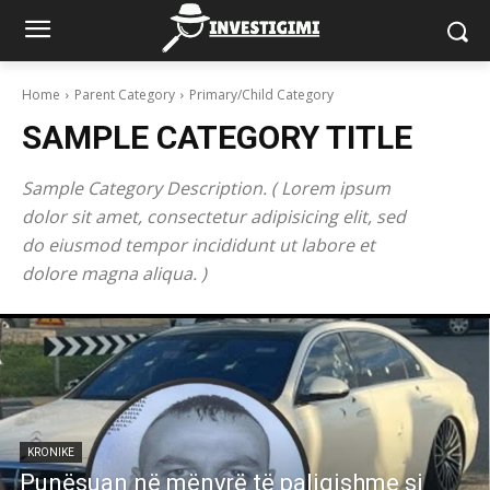
Home
Parent Category
Primary/Child Category
SAMPLE CATEGORY TITLE
Sample Category Description. ( Lorem ipsum
dolor sit amet, consectetur adipisicing elit, sed
do eiusmod tempor incididunt ut labore et
dolore magna aliqua. )
KRONIKE
Punësuan në mënyrë të paligjshme si