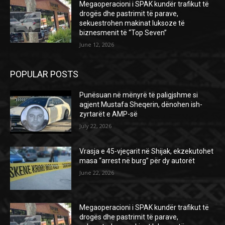
Megaoperacioni i SPAK kundër trafikut të
drogës dhe pastrimit të parave,
sekuestrohen makinat luksoze të
biznesmenit të “Top Seven”
June 12, 2026
POPULAR POSTS
Punësuan në mënyrë të paligjshme si
agjent Mustafa Sheqerin, dënohen ish-
zyrtarët e AMP-së
July 22, 2026
Vrasja e 45-vjeçarit në Shijak, ekzekutohet
masa “arrest në burg” për dy autorët
June 22, 2026
Megaoperacioni i SPAK kundër trafikut të
drogës dhe pastrimit të parave,