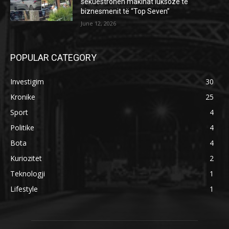
sekuestrohen makinat luksoze të
biznesmenit të “Top Seven”
June 12, 2026
POPULAR CATEGORY
Investigim
30
Kronike
25
Sport
4
Politike
4
Bota
4
Kuriozitet
2
Teknologji
1
Lifestyle
1