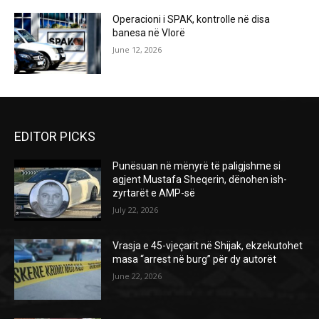
Operacioni i SPAK, kontrolle në disa
banesa në Vlorë
June 12, 2026
EDITOR PICKS
Punësuan në mënyrë të paligjshme si
agjent Mustafa Sheqerin, dënohen ish-
zyrtarët e AMP-së
July 22, 2026
Vrasja e 45-vjeçarit në Shijak, ekzekutohet
masa “arrest në burg” për dy autorët
June 22, 2026