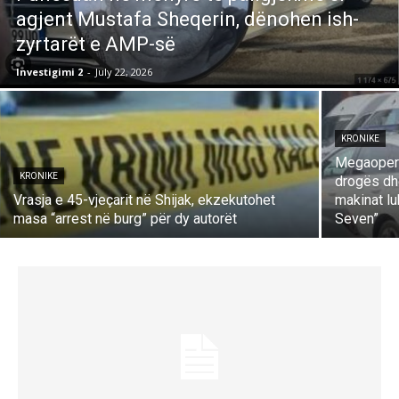
agjent Mustafa Sheqerin, dënohen ish-
zyrtarët e AMP-së
Investigimi 2
-
July 22, 2026
KRONIKE
Megaoperac
KRONIKE
drogës dh
Vrasja e 45-vjeçarit në Shijak, ekzekutohet
makinat l
masa “arrest në burg” për dy autorët
Seven”