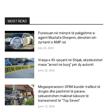
MOST READ
Punësuan në mënyrë të paligjshme si
agjent Mustafa Sheqerin, dënohen ish-
zyrtarët e AMP-së
July 22, 2026
Vrasja e 45-vjeçarit në Shijak, ekzekutohet
masa “arrest në burg” për dy autorët
June 22, 2026
Megaoperacioni i SPAK kundër trafikut të
drogës dhe pastrimit të parave,
sekuestrohen makinat luksoze të
biznesmenit të “Top Seven”
June 12, 2026