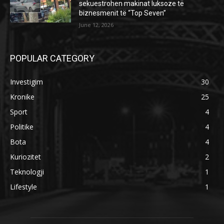
sekuestrohen makinat luksoze të
biznesmenit të “Top Seven”
June 12, 2026
POPULAR CATEGORY
Investigim
30
Kronike
25
Sport
4
Politike
4
Bota
4
Kuriozitet
2
Teknologji
1
Lifestyle
1