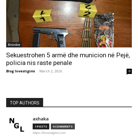
Kronike
Sekuestrohen 5 armë dhe municion në Pejë,
policia nis raste penale
Blog Investigimi
-
March 2, 2026
0
TOP AUTHORS
axhaka
1 POSTS
0 COMMENTS
https://investigimi.com