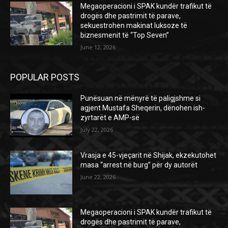
Megaoperacioni i SPAK kundër trafikut të
drogës dhe pastrimit të parave,
sekuestrohen makinat luksoze të
biznesmenit të “Top Seven”
June 12, 2026
POPULAR POSTS
Punësuan në mënyrë të paligjshme si
agjent Mustafa Sheqerin, dënohen ish-
zyrtarët e AMP-së
July 22, 2026
Vrasja e 45-vjeçarit në Shijak, ekzekutohet
masa “arrest në burg” për dy autorët
June 22, 2026
Megaoperacioni i SPAK kundër trafikut të
drogës dhe pastrimit të parave,