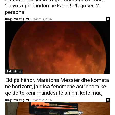
‘Toyota’ përfundon në kanal! Plagosen 2
persona
Blog Investigimi
-
March 3, 2026
0
Teknologji
Eklips hënor, Maratona Messier dhe kometa
në horizont, ja disa fenomene astronomike
që do të keni mundësi të shihni këtë muaj
Blog Investigimi
-
March 2, 2026
0