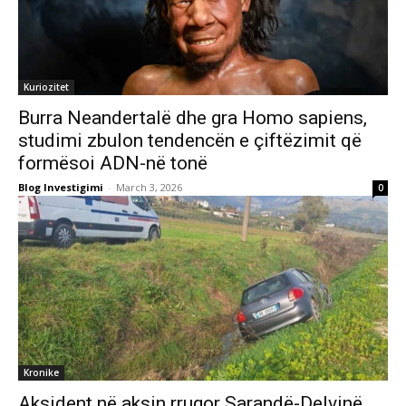
Kuriozitet
Burra Neandertalë dhe gra Homo sapiens,
studimi zbulon tendencën e çiftëzimit që
formësoi ADN-në tonë
Blog Investigimi
-
March 3, 2026
0
Kronike
Aksident në aksin rrugor Sarandë-Delvinë,