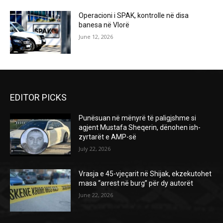
Operacioni i SPAK, kontrolle në disa
banesa në Vlorë
June 12, 2026
EDITOR PICKS
Punësuan në mënyrë të paligjshme si
agjent Mustafa Sheqerin, dënohen ish-
zyrtarët e AMP-së
July 22, 2026
Vrasja e 45-vjeçarit në Shijak, ekzekutohet
masa “arrest në burg” për dy autorët
June 22, 2026