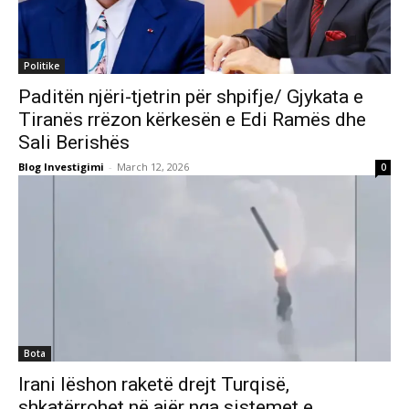
Politike
Paditën njëri-tjetrin për shpifje/ Gjykata e
Tiranës rrëzon kërkesën e Edi Ramës dhe
Sali Berishës
Blog Investigimi
-
March 12, 2026
0
Bota
Irani lëshon raketë drejt Turqisë,
shkatërrohet në ajër nga sistemet e