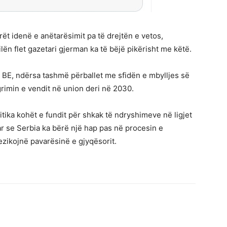
t idenë e anëtarësimit pa të drejtën e vetos,
ilën flet gazetari gjerman ka të bëjë pikërisht me këtë.
e BE, ndërsa tashmë përballet me sfidën e mbylljes së
grimin e vendit në union deri në 2030.
ritika kohët e fundit për shkak të ndryshimeve në ligjet
ar se Serbia ka bërë një hap pas në procesin e
rrezikojnë pavarësinë e gjyqësorit.