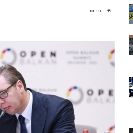
323
0