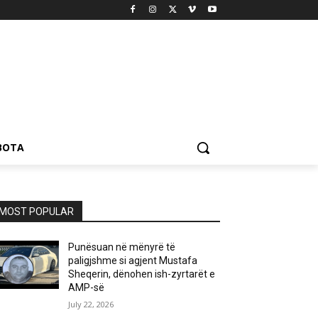
BOTA
MOST POPULAR
Punësuan në mënyrë të
paligjshme si agjent Mustafa
Sheqerin, dënohen ish-zyrtarët e
AMP-së
July 22, 2026