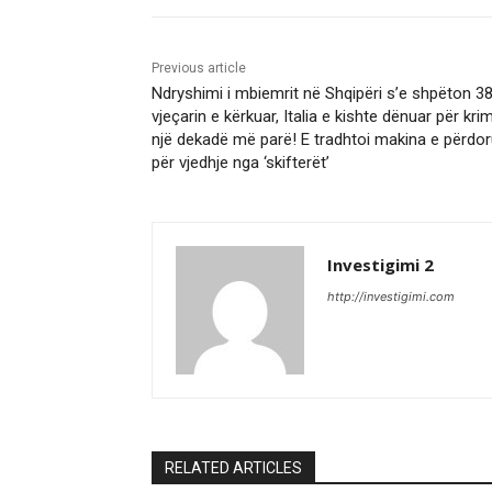
Previous article
Ndryshimi i mbiemrit në Shqipëri s’e shpëton 3
vjeçarin e kërkuar, Italia e kishte dënuar për kri
një dekadë më parë! E tradhtoi makina e përdor
për vjedhje nga ‘skifterët’
Investigimi 2
http://investigimi.com
RELATED ARTICLES