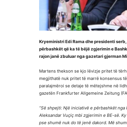
Kryeministri Edi Rama dhe presidenti serb,
përbashkët që ka të bëjë zgjerimin e Bashk
rajon janë zbuluar nga gazetari gjerman Mic
Martens thekson se kjo lëvizje pritet të 
megjithatë nuk pritet të marrë konsensus të
paralajmëroi se detaje të mëtejshme në lidhje
gazetën Frankfurter Allgemeine Zeitung (FA
“Së shpejti: Një iniciativë e përbashkët nga
Aleksandar Vuçiç mbi zgjerimin e BE-së. Ky
pse shumë nuk do të jenë dakord. Më shumë