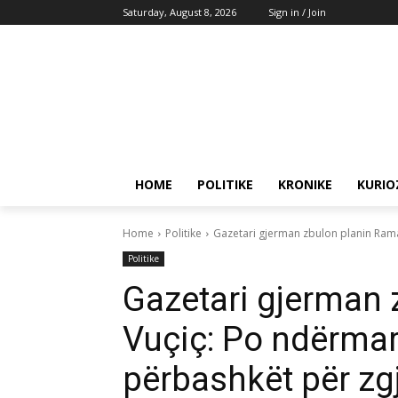
Saturday, August 8, 2026
Sign in / Join
HOME
POLITIKE
KRONIKE
KURIO
Home
Politike
Gazetari gjerman zbulon planin Rama-
Politike
Gazetari gjerman 
Vuçiç: Po ndërmarri
përbashkët për zg