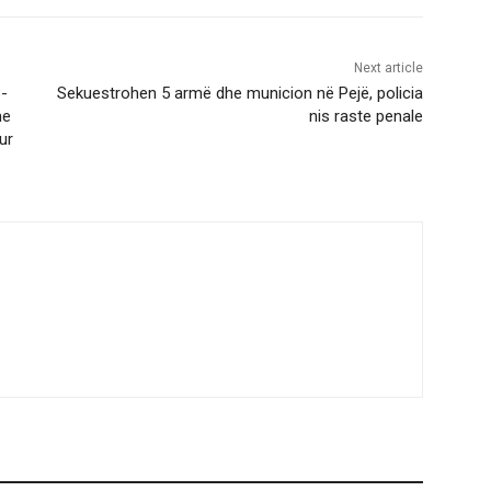
Next article
8-
Sekuestrohen 5 armë dhe municion në Pejë, policia
me
nis raste penale
ur