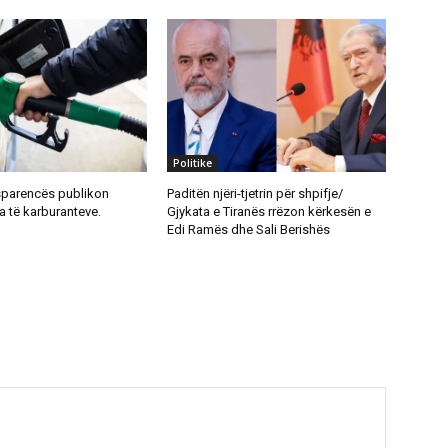
Politike
nsparencës publikon
Paditën njëri-tjetrin për shpifje/
a të karburanteve.
Gjykata e Tiranës rrëzon kërkesën e
Edi Ramës dhe Sali Berishës