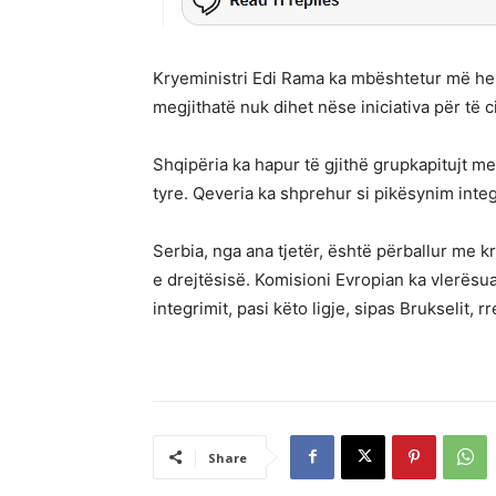
Kryeministri Edi Rama ka mbështetur më herë
megjithatë nuk dihet nëse iniciativa për të c
Shqipëria ka hapur të gjithë grupkapitujt m
tyre. Qeveria ka shprehur si pikësynim inte
Serbia, nga ana tjetër, është përballur me k
e drejtësisë. Komisioni Evropian ka vlerësu
integrimit, pasi këto ligje, sipas Brukselit, 
Share