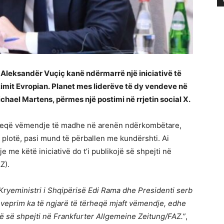
 Aleksandër Vuçiç kanë ndërmarrë një iniciativë të
imit Evropian. Planet mes liderëve të dy vendeve në
hael Martens, përmes një postimi në rrjetin social X.
tërheqë vëmendje të madhe në arenën ndërkombëtare,
 plotë, pasi mund të përballen me kundërshti. Ai
 me këtë iniciativë do t’i publikojë së shpejti në
Z).
 Kryeministri i Shqipërisë Edi Rama dhe Presidenti serb
 veprim ka të ngjarë të tërheqë mjaft vëmendje, edhe
 së shpejti në Frankfurter Allgemeine Zeitung/FAZ.”
,