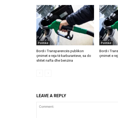
Politike
Politike
Bordi i Transparencës publikon
Bordi i Tra
çmimet e reja të karburanteve, sa do
çmimet e rej
shitet nafta dhe benzina
LEAVE A REPLY