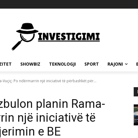
ZITET
SHOWBIZ
TEKNOLOGJI
SPORT
RAJONI
Vuçiç: Po ndërmarrin një iniciativë të përbashkët për...
zbulon planin Rama-
n një iniciativë të
jerimin e BE