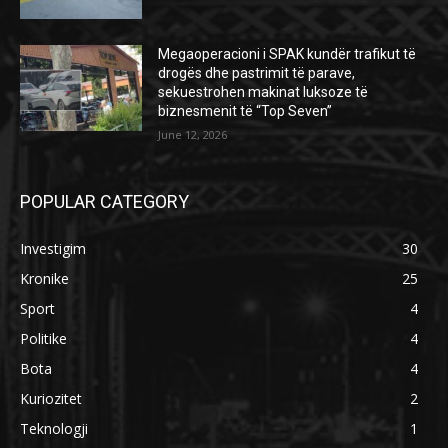
Megaoperacioni i SPAK kundër trafikut të
drogës dhe pastrimit të parave,
sekuestrohen makinat luksoze të
biznesmenit të “Top Seven”
June 12, 2026
POPULAR CATEGORY
Investigim
30
Kronike
25
Sport
4
Politike
4
Bota
4
Kuriozitet
2
Teknologji
1