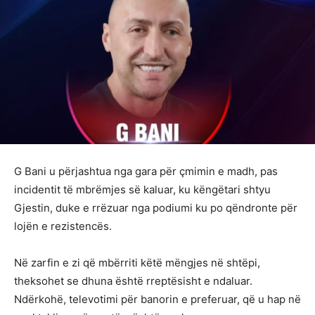
G Bani u përjashtua nga gara për çmimin e madh, pas
incidentit të mbrëmjes së kaluar, ku këngëtari shtyu
Gjestin, duke e rrëzuar nga podiumi ku po qëndronte për
lojën e rezistencës.
Në zarfin e zi që mbërriti këtë mëngjes në shtëpi,
theksohet se dhuna është rreptësisht e ndaluar.
Ndërkohë, televotimi për banorin e preferuar, që u hap në