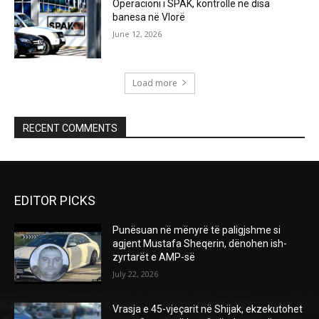
Operacioni i SPAK, kontrolle në disa
banesa në Vlorë
June 12, 2026
Load more
RECENT COMMENTS
EDITOR PICKS
Punësuan në mënyrë të paligjshme si
agjent Mustafa Sheqerin, dënohen ish-
zyrtarët e AMP-së
July 22, 2026
Vrasja e 45-vjeçarit në Shijak, ekzekutohet