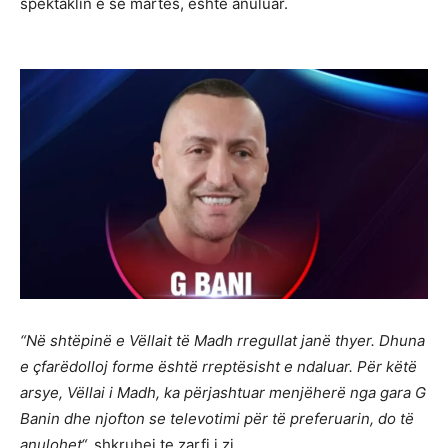
spektaklin e së martës, është anuluar.
“Në shtëpinë e Vëllait të Madh rregullat janë thyer. Dhuna
e çfarëdolloj forme është rreptësisht e ndaluar. Për këtë
arsye, Vëllai i Madh, ka përjashtuar menjëherë nga gara G
Banin dhe njofton se televotimi për të preferuarin, do të
anulohet“,
shkruhej te zarfi i zi.