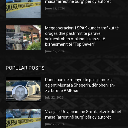
masa “arrest në burg” për dy autorët
June 22, 2026
Megaoperacioni i SPAK kundër trafikut të
drogës dhe pastrimit të parave,
sekuestrohen makinat luksoze të
biznesmenit të “Top Seven”
June 12, 2026
POPULAR POSTS
Punësuan në mënyrë të paligjshme si
agjent Mustafa Sheqerin, dënohen ish-
zyrtarët e AMP-së
July 22, 2026
Vrasja e 45-vjeçarit në Shijak, ekzekutohet
masa “arrest në burg” për dy autorët
June 22, 2026