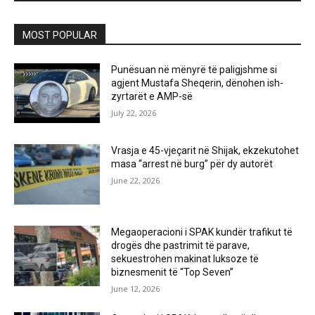
MOST POPULAR
Punësuan në mënyrë të paligjshme si
agjent Mustafa Sheqerin, dënohen ish-
zyrtarët e AMP-së
July 22, 2026
Vrasja e 45-vjeçarit në Shijak, ekzekutohet
masa “arrest në burg” për dy autorët
June 22, 2026
Megaoperacioni i SPAK kundër trafikut të
drogës dhe pastrimit të parave,
sekuestrohen makinat luksoze të
biznesmenit të “Top Seven”
June 12, 2026