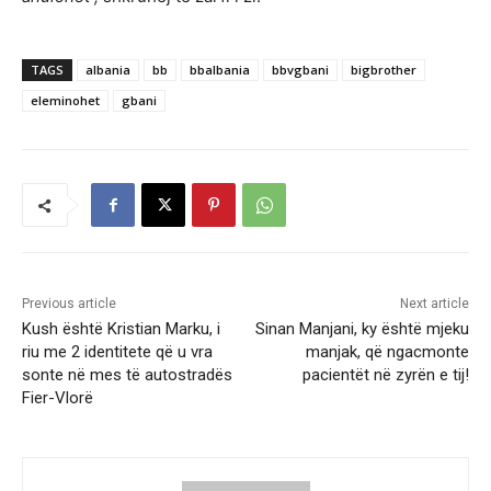
TAGS
albania
bb
bbalbania
bbvgbani
bigbrother
eleminohet
gbani
Previous article
Next article
Kush është Kristian Marku, i
Sinan Manjani, ky është mjeku
riu me 2 identitete që u vra
manjak, që ngacmonte
sonte në mes të autostradës
pacientët në zyrën e tij!
Fier-Vlorë