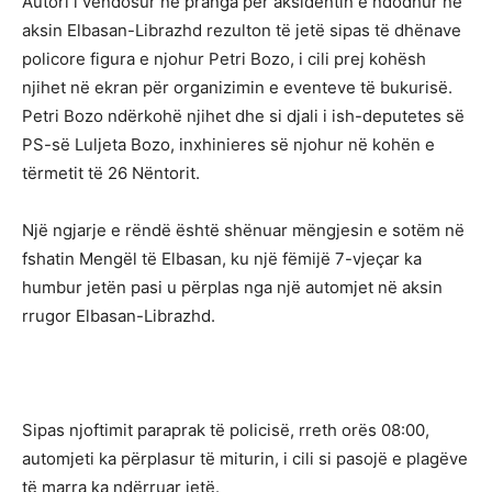
Autori i vendosur në pranga për aksidentin e ndodhur në
aksin Elbasan-Librazhd rezulton të jetë sipas të dhënave
policore figura e njohur Petri Bozo, i cili prej kohësh
njihet në ekran për organizimin e eventeve të bukurisë.
Petri Bozo ndërkohë njihet dhe si djali i ish-deputetes së
PS-së Luljeta Bozo, inxhinieres së njohur në kohën e
tërmetit të 26 Nëntorit.
Një ngjarje e rëndë është shënuar mëngjesin e sotëm në
fshatin Mengël të Elbasan, ku një fëmijë 7-vjeçar ka
humbur jetën pasi u përplas nga një automjet në aksin
rrugor Elbasan-Librazhd.
Sipas njoftimit paraprak të policisë, rreth orës 08:00,
automjeti ka përplasur të miturin, i cili si pasojë e plagëve
të marra ka ndërruar jetë.