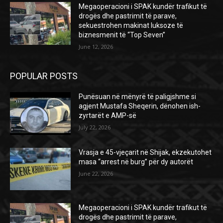
Megaoperacioni i SPAK kundër trafikut të
drogës dhe pastrimit të parave,
sekuestrohen makinat luksoze të
biznesmenit të “Top Seven”
June 12, 2026
POPULAR POSTS
Punësuan në mënyrë të paligjshme si
agjent Mustafa Sheqerin, dënohen ish-
zyrtarët e AMP-së
July 22, 2026
Vrasja e 45-vjeçarit në Shijak, ekzekutohet
masa “arrest në burg” për dy autorët
June 22, 2026
Megaoperacioni i SPAK kundër trafikut të
drogës dhe pastrimit të parave,