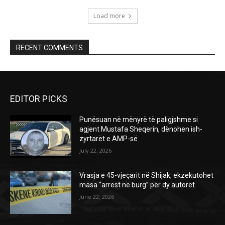
Load more
RECENT COMMENTS
EDITOR PICKS
Punësuan në mënyrë të paligjshme si
agjent Mustafa Sheqerin, dënohen ish-
zyrtarët e AMP-së
July 22, 2026
Vrasja e 45-vjeçarit në Shijak, ekzekutohet
masa “arrest në burg” për dy autorët
June 22, 2026