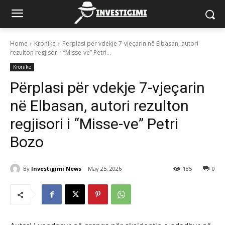
Home
Kronike
Përplasi për vdekje 7-vjeçarin në Elbasan, autori
rezulton regjisori i “Misse-ve” Petri...
Kronike
Përplasi për vdekje 7-vjeçarin
në Elbasan, autori rezulton
regjisori i “Misse-ve” Petri
Bozo
By
Investigimi News
May 25, 2026
185
0