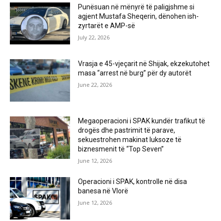
Punësuan në mënyrë të paligjshme si
agjent Mustafa Sheqerin, dënohen ish-
zyrtarët e AMP-së
July 22, 2026
Vrasja e 45-vjeçarit në Shijak, ekzekutohet
masa “arrest në burg” për dy autorët
June 22, 2026
Megaoperacioni i SPAK kundër trafikut të
drogës dhe pastrimit të parave,
sekuestrohen makinat luksoze të
biznesmenit të “Top Seven”
June 12, 2026
Operacioni i SPAK, kontrolle në disa
banesa në Vlorë
June 12, 2026