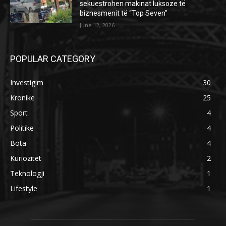
sekuestrohen makinat luksoze të
biznesmenit të “Top Seven”
June 12, 2026
POPULAR CATEGORY
Investigim
30
Kronike
25
Sport
4
Politike
4
Bota
4
Kuriozitet
2
Teknologji
1
Lifestyle
1