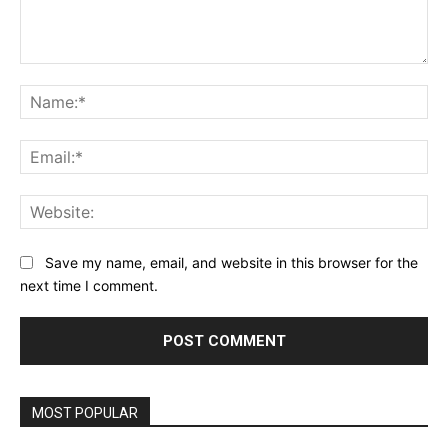
Comment:
Na
Ema
Web
Save my name, email, and website in this browser for the
next time I comment.
MOST POPULAR