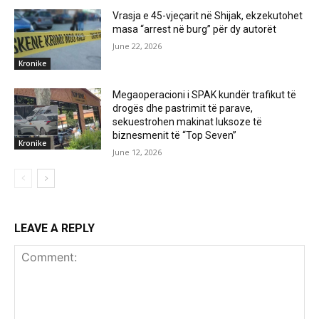
Vrasja e 45-vjeçarit në Shijak, ekzekutohet
masa “arrest në burg” për dy autorët
June 22, 2026
Kronike
Megaoperacioni i SPAK kundër trafikut të
drogës dhe pastrimit të parave,
sekuestrohen makinat luksoze të
biznesmenit të “Top Seven”
Kronike
June 12, 2026
LEAVE A REPLY