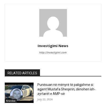
Investigimi News
http://investigimi.com
RELATED ARTICLES
Punësuan në mënyrë të paligjshme si
agjent Mustafa Sheqerin, dënohen ish-
zyrtarët e AMP-së
July 22, 2026
Kronike