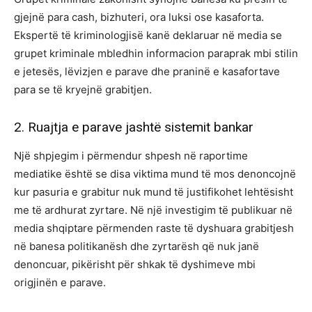
gjejnë para cash, bizhuteri, ora luksi ose kasaforta.
Ekspertë të kriminologjisë kanë deklaruar në media se
grupet kriminale mbledhin informacion paraprak mbi stilin
e jetesës, lëvizjen e parave dhe praninë e kasafortave
para se të kryejnë grabitjen.
2. Ruajtja e parave jashtë sistemit bankar
Një shpjegim i përmendur shpesh në raportime
mediatike është se disa viktima mund të mos denoncojnë
kur pasuria e grabitur nuk mund të justifikohet lehtësisht
me të ardhurat zyrtare. Në një investigim të publikuar në
media shqiptare përmenden raste të dyshuara grabitjesh
në banesa politikanësh dhe zyrtarësh që nuk janë
denoncuar, pikërisht për shkak të dyshimeve mbi
origjinën e parave.