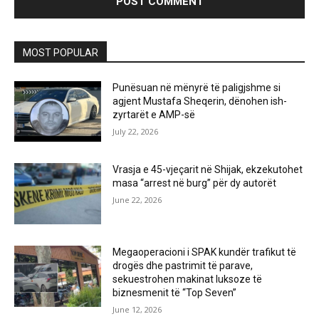
MOST POPULAR
Punësuan në mënyrë të paligjshme si
agjent Mustafa Sheqerin, dënohen ish-
zyrtarët e AMP-së
July 22, 2026
Vrasja e 45-vjeçarit në Shijak, ekzekutohet
masa “arrest në burg” për dy autorët
June 22, 2026
Megaoperacioni i SPAK kundër trafikut të
drogës dhe pastrimit të parave,
sekuestrohen makinat luksoze të
biznesmenit të “Top Seven”
June 12, 2026