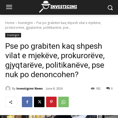
Home
Investigim
Pse po grabiten kaq shpesh vilat e mjekëve,
prokurorëve, gjyqtarëve, politikanëve, pse...
Investigim
Pse po grabiten kaq shpesh
vilat e mjekëve, prokurorëve,
gjyqtarëve, politikanëve, pse
nuk po denoncohen?
By
Investigimi News
June 8, 2026
182
0