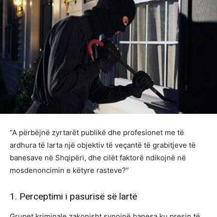
“A përbëjnë zyrtarët publikë dhe profesionet me të
ardhura të larta një objektiv të veçantë të grabitjeve të
banesave në Shqipëri, dhe cilët faktorë ndikojnë në
mosdenoncimin e këtyre rasteve?”
1. Perceptimi i pasurisë së lartë
Grupet kriminale zakonisht synojnë banesa ku presin të