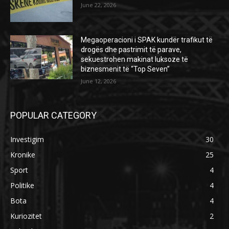
June 22, 2026
Megaoperacioni i SPAK kundër trafikut të
drogës dhe pastrimit të parave,
sekuestrohen makinat luksoze të
biznesmenit të “Top Seven”
June 12, 2026
POPULAR CATEGORY
Investigim
30
Kronike
25
Sport
4
Politike
4
Bota
4
Kuriozitet
2