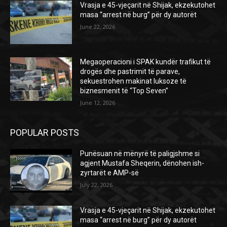
Vrasja e 45-vjeçarit në Shijak, ekzekutohet
masa “arrest në burg” për dy autorët
June 22, 2026
Megaoperacioni i SPAK kundër trafikut të
drogës dhe pastrimit të parave,
sekuestrohen makinat luksoze të
biznesmenit të “Top Seven”
June 12, 2026
POPULAR POSTS
Punësuan në mënyrë të paligjshme si
agjent Mustafa Sheqerin, dënohen ish-
zyrtarët e AMP-së
July 22, 2026
Vrasja e 45-vjeçarit në Shijak, ekzekutohet
masa “arrest në burg” për dy autorët