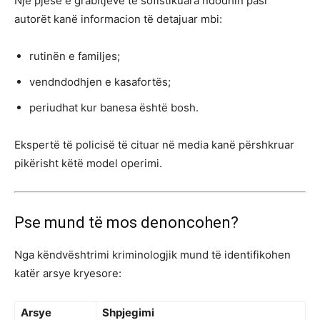
Një pjesë e grabitjeve të sofistikuara ndodhin pasi
autorët kanë informacion të detajuar mbi:
rutinën e familjes;
vendndodhjen e kasafortës;
periudhat kur banesa është bosh.
Ekspertë të policisë të cituar në media kanë përshkruar
pikërisht këtë model operimi.
Pse mund të mos denoncohen?
Nga këndvështrimi kriminologjik mund të identifikohen
katër arsye kryesore:
Arsye
Shpjegimi