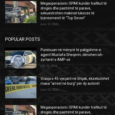
Megaoperacioni i SPAK kundër trafikut të
drogës dhe pastrimit të parave,
sekuestrohen makinat luksoze të
biznesmenit të “Top Seven”
June 12, 2026
POPULAR POSTS
Punësuan në mënyrë të paligjshme si
agjent Mustafa Sheqerin, dënohen ish-
zyrtarët e AMP-së
July 22, 2026
Vrasja e 45-vjeçarit në Shijak, ekzekutohet
masa “arrest në burg” për dy autorët
June 22, 2026
Megaoperacioni i SPAK kundër trafikut të
drogës dhe pastrimit të parave,