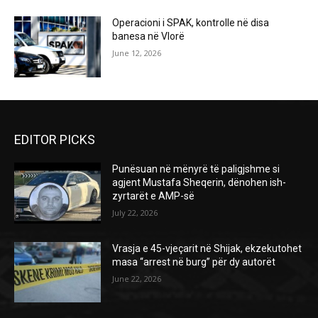
Operacioni i SPAK, kontrolle në disa
banesa në Vlorë
June 12, 2026
EDITOR PICKS
Punësuan në mënyrë të paligjshme si
agjent Mustafa Sheqerin, dënohen ish-
zyrtarët e AMP-së
July 22, 2026
Vrasja e 45-vjeçarit në Shijak, ekzekutohet
masa “arrest në burg” për dy autorët
June 22, 2026