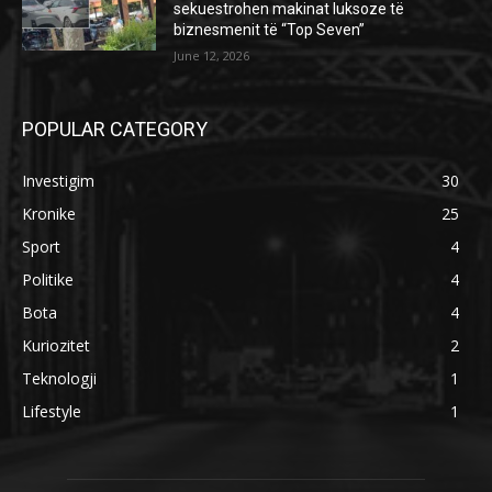
sekuestrohen makinat luksoze të
biznesmenit të “Top Seven”
June 12, 2026
POPULAR CATEGORY
Investigim
30
Kronike
25
Sport
4
Politike
4
Bota
4
Kuriozitet
2
Teknologji
1
Lifestyle
1