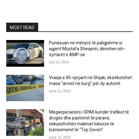
MOST READ
Punësuan në mënyrë të paligjshme si
agjent Mustafa Sheqerin, dënohen ish-
zyrtarët e AMP-së
July 22, 2026
Vrasja e 45-vjeçarit në Shijak, ekzekutohet
masa “arrest në burg” për dy autorët
June 22, 2026
Megaoperacioni i SPAK kundër trafikut të
drogës dhe pastrimit të parave,
sekuestrohen makinat luksoze të
biznesmenit të “Top Seven”
June 12, 2026