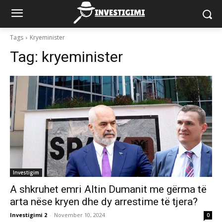
Tags
Kryeminister
Tag:
kryeminister
Investigim
A shkruhet emri Altin Dumanit me gërma të
arta nëse kryen dhe dy arrestime të tjera?
Investigimi 2
-
November 10, 2024
0