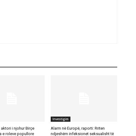
Investigim
aktori i njohur Birçe
Alarm në Europë, raporti: Rriten
 e roleve popullore
ndjeshëm infeksionet seksualisht të