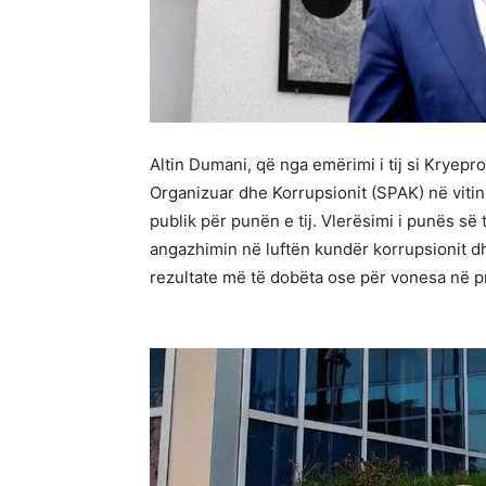
Altin Dumani, që nga emërimi i tij si Kryep
Organizuar dhe Korrupsionit (SPAK) në vitin
publik për punën e tij. Vlerësimi i punës së
angazhimin në luftën kundër korrupsionit dhe
rezultate më të dobëta ose për vonesa në 