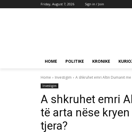
Friday, August 7, 2026
Sign in / Join
HOME
POLITIKE
KRONIKE
KURIO
Home
Investigim
A shkruhet emri Altin Dumanit me 
Investigim
A shkruhet emri 
të arta nëse kryen
tjera?