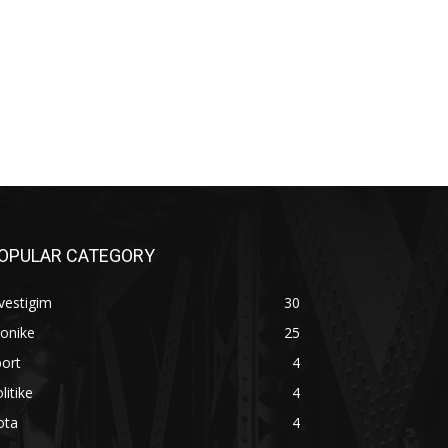
OPULAR CATEGORY
vestigim
30
onike
25
ort
4
litike
4
ota
4