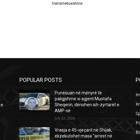
transmetueshme
POPULAR POSTS
P
Punësuan në mënyrë të
In
paligjshme si agjent Mustafa
Kr
 e
Sheqerin, dënohen ish-zyrtarët e
AMP-së
Sp
July 22, 2026
Po
Vrasja e 45-vjeçarit në Shijak,
B
ekzekutohet masa “arrest në