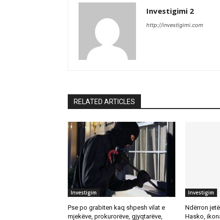
Investigimi 2
http://investigimi.com
RELATED ARTICLES
Investigim
Investigim
Pse po grabiten kaq shpesh vilat e
Ndërron jetë 
mjekëve, prokurorëve, gjyqtarëve,
Hasko, ikona