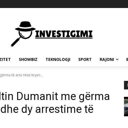
ZITET
SHOWBIZ
TEKNOLOGJI
SPORT
RAJONI
gërma të arta nëse kryen...
Altin Dumanit me gërma
 dhe dy arrestime të