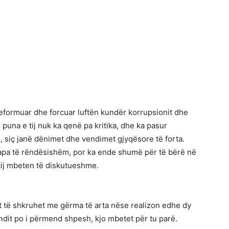
reformuar dhe forcuar luftën kundër korrupsionit dhe
 puna e tij nuk ka qenë pa kritika, dhe ka pasur
e, siç janë dënimet dhe vendimet gjyqësore të forta.
hapa të rëndësishëm, por ka ende shumë për të bërë në
tij mbeten të diskutueshme.
t të shkruhet me gërma të arta nëse realizon edhe dy
fundit po i përmend shpesh, kjo mbetet për tu parë.