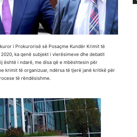
rokuror i Prokurorisë së Posaçme Kundër Krimit të
 2020, ka qenë subjekt i vlerësimeve dhe debatit
 tij është i ndarë, me disa që e mbështesin për
 krimit të organizuar, ndërsa të tjerë janë kritikë për
procese të rëndësishme.