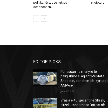
politikanëve, pse nuk po
shqiptare
denoncohen?
EDITOR PICKS
Punësuan në mënyrë të
paligjshme si agjent Mustafa
Sheqerin, dënohen ish-zyrtarët
AMP-së
July 22, 2026
Vrasja e 45-vjeçarit në Shijak,
ekzekutohet masa “arrest në