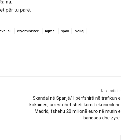
 Rama.
t për tu parë.
nveliaj
kryeminister
lajme
spak
veliaj
Next article
Skandal në Spanjë/ I përfshirë në trafikun e
kokainës, arrestohet shefi krimit ekonimik në
Madrid, fshehu 20 milionë euro në murin e
banesës dhe zyrë.