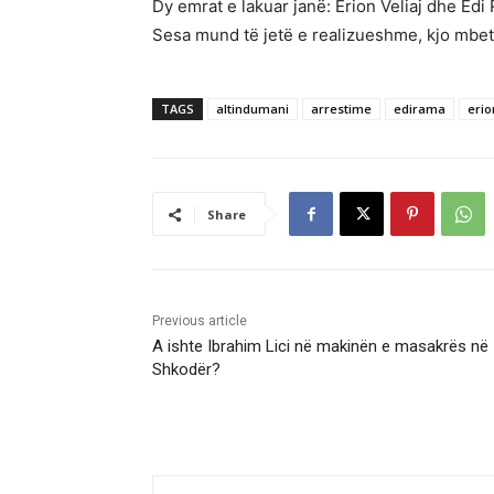
Dy emrat e lakuar janë: Erion Veliaj dhe Edi
Sesa mund të jetë e realizueshme, kjo mbete
TAGS
altindumani
arrestime
edirama
erio
Share
Previous article
A ishte Ibrahim Lici në makinën e masakrës në
Shkodër?