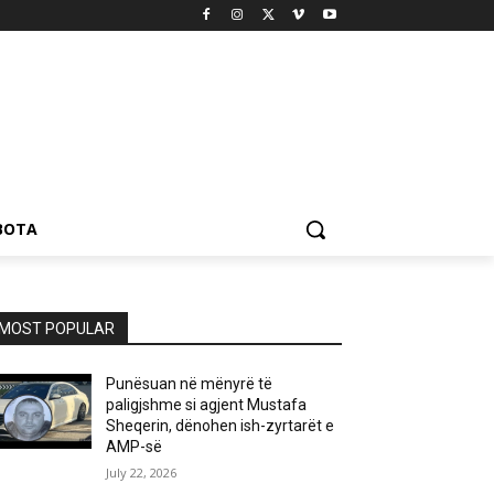
BOTA
MOST POPULAR
Punësuan në mënyrë të
paligjshme si agjent Mustafa
Sheqerin, dënohen ish-zyrtarët e
AMP-së
July 22, 2026