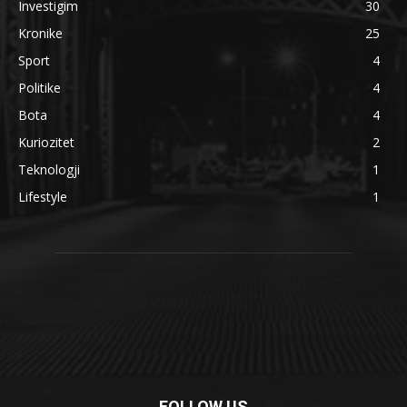
Investigim
30
Kronike
25
Sport
4
Politike
4
Bota
4
Kuriozitet
2
Teknologji
1
Lifestyle
1
FOLLOW US