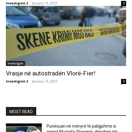
Investigimi 2
-
January 13, 2025
0
Investigim
Vrasje në autostradën Vlorë-Fier!
Investigimi 2
-
January 13, 2025
0
MOST READ
Punësuan në mënyrë të paligjshme si
agjent Mustafa Sheqerin, dënohen ish-