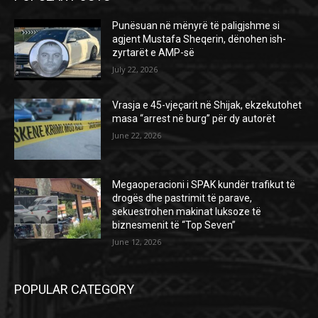
Punësuan në mënyrë të paligjshme si
agjent Mustafa Sheqerin, dënohen ish-
zyrtarët e AMP-së
July 22, 2026
Vrasja e 45-vjeçarit në Shijak, ekzekutohet
masa “arrest në burg” për dy autorët
June 22, 2026
Megaoperacioni i SPAK kundër trafikut të
drogës dhe pastrimit të parave,
sekuestrohen makinat luksoze të
biznesmenit të “Top Seven”
June 12, 2026
POPULAR CATEGORY