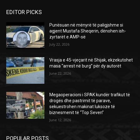
EDITOR PICKS
Punësuan në mënyrë të paligjshme si
agjent Mustafa Sheqerin, dënohen ish-
zyrtarët e AMP-së
July 22, 2026
Vrasja e 45-vjeçarit në Shijak, ekzekutohet
masa “arrest në burg” për dy autorët
June 22, 2026
Megaoperacioni i SPAK kundër trafikut të
drogës dhe pastrimit të parave,
sekuestrohen makinat luksoze të
biznesmenit të “Top Seven”
June 12, 2026
POPULAR POSTS