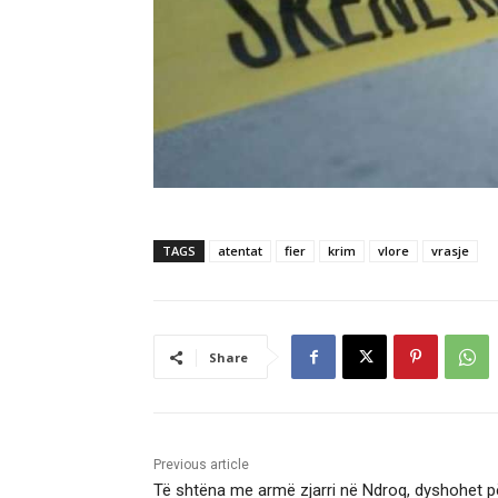
TAGS
atentat
fier
krim
vlore
vrasje
Share
Previous article
Të shtëna me armë zjarri në Ndroq, dyshohet p