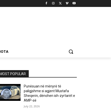
BOTA
MOST POPULAR
Punësuan në mënyrë të
paligjshme si agjent Mustafa
Sheqerin, dënohen ish-zyrtarët e
AMP-së
July 22, 2026