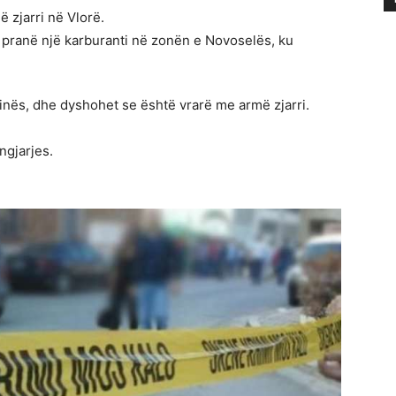
 zjarri në Vlorë.
 pranë një karburanti në zonën e Novoselës, ku
inës, dhe dyshohet se është vrarë me armë zjarri.
ngjarjes.