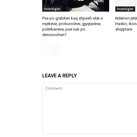
Investigim
Investigim
Pse po grabiten kaq shpesh vilat e
Ndërron jetë 
mjekëve, prokurorëve, gjyqtarëve,
Hasko, ikona
politikanëve, pse nuk po
shqiptare
denoncohen?
LEAVE A REPLY