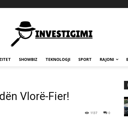
ZITET
SHOWBIZ
TEKNOLOGJI
SPORT
RAJONI
dën Vlorë-Fier!
1137
0