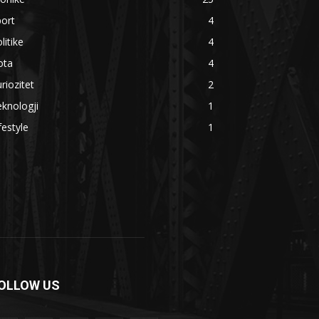
ort
4
litike
4
ota
4
riozitet
2
knologji
1
festyle
1
OLLOW US