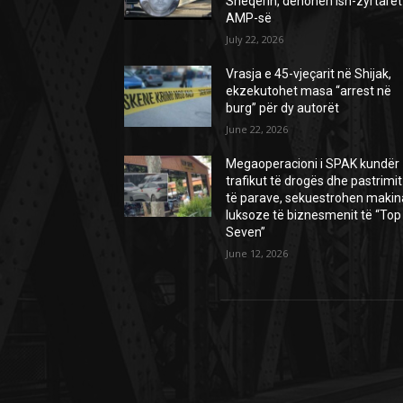
Sheqerin, dënohen ish-zyrtarët
AMP-së
July 22, 2026
Vrasja e 45-vjeçarit në Shijak,
ekzekutohet masa “arrest në
burg” për dy autorët
June 22, 2026
Megaoperacioni i SPAK kundër
trafikut të drogës dhe pastrimit
të parave, sekuestrohen makin
luksoze të biznesmenit të “Top
Seven”
June 12, 2026