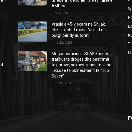
 e
Sheqerin, dënohen ish-zyrtarët e
AMP-së
Sp
July 22, 2026
Po
Vrasja e 45-vjeçarit në Shijak,
B
ekzekutohet masa “arrest në
Ku
burg” për dy autorët
June 22, 2026
Te
Li
Megaoperacioni i SPAK kundër
trafikut të drogës dhe pastrimit
at
të parave, sekuestrohen makinat
luksoze të biznesmenit të “Top
Seven”
June 12, 2026
F