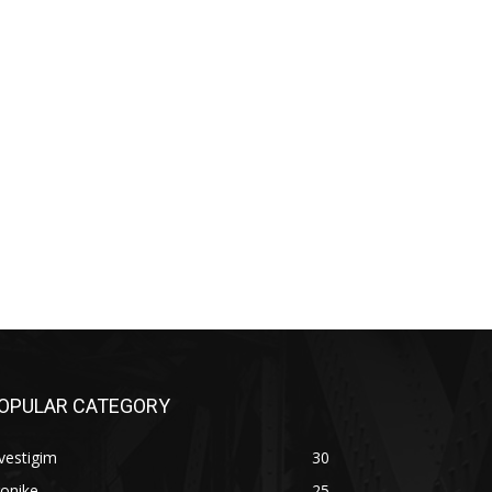
OPULAR CATEGORY
vestigim
30
onike
25