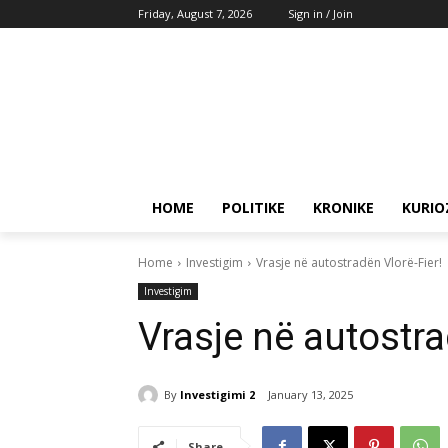
Friday, August 7, 2026
Sign in / Join
HOME
POLITIKE
KRONIKE
KURIO
Home
Investigim
Vrasje në autostradën Vlorë-Fier!
Investigim
Vrasje në autostra
By
Investigimi 2
January 13, 2025
Share