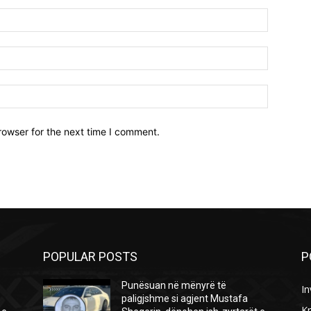
Name:*
Email:*
Website:
rowser for the next time I comment.
POPULAR POSTS
P
Punësuan në mënyrë të
In
paligjshme si agjent Mustafa
Kr