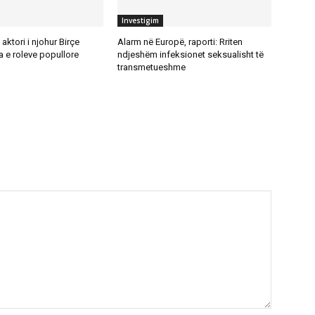
Investigim
aktori i njohur Birçe
Alarm në Europë, raporti: Rriten
 e roleve popullore
ndjeshëm infeksionet seksualisht të
transmetueshme