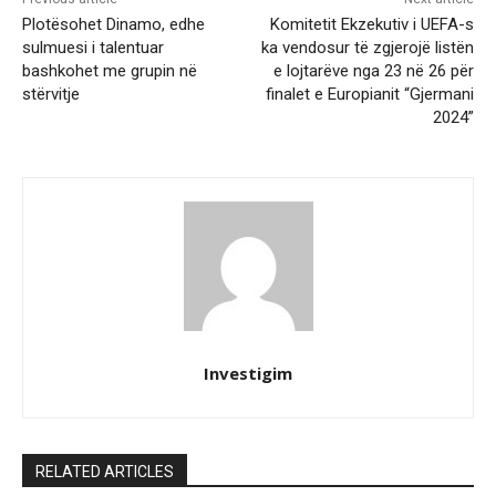
Plotësohet Dinamo, edhe
Komitetit Ekzekutiv i UEFA-s
sulmuesi i talentuar
ka vendosur të zgjerojë listën
bashkohet me grupin në
e lojtarëve nga 23 në 26 për
stërvitje
finalet e Europianit “Gjermani
2024”
Investigim
RELATED ARTICLES