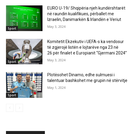
EURO U-19/ Shqipëria njeh kundërshtarët
në raundin kualifikues, përballet me
Izraelin, Danimarkën & Irlandën e Veriut
May 3, 2024
Sport
Komitetit Ekzekutiv i UEFA-s ka vendosur
të zgjerojë listën e lojtarëve nga 23 në
26 për finalet e Europianit “Gjermani 2024”
May 3, 2024
Sport
Plotësohet Dinamo, edhe sulmuesi i
talentuar bashkohet me grupin në stërvitje
May 1, 2024
Sport