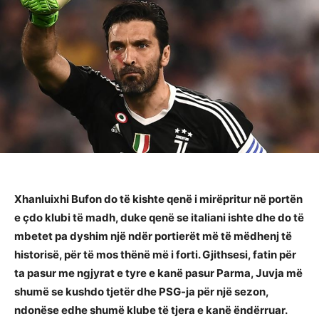
Xhanluixhi Bufon do të kishte qenë i mirëpritur në portën
e çdo klubi të madh, duke qenë se italiani ishte dhe do të
mbetet pa dyshim një ndër portierët më të mëdhenj të
historisë, për të mos thënë më i forti. Gjithsesi, fatin për
ta pasur me ngjyrat e tyre e kanë pasur Parma, Juvja më
shumë se kushdo tjetër dhe PSG-ja për një sezon,
ndonëse edhe shumë klube të tjera e kanë ëndërruar.