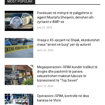
MOST POPULAR
Punësuan në mënyrë të paligjshme si
agjent Mustafa Sheqerin, dënohen ish-
zyrtarët e AMP-së
July 22, 2026
Vrasja e 45-vjeçarit në Shijak, ekzekutohet
masa “arrest në burg” për dy autorët
June 22, 2026
Megaoperacioni i SPAK kundër trafikut të
drogës dhe pastrimit të parave,
sekuestrohen makinat luksoze të
biznesmenit të “Top Seven”
June 12, 2026
Operacioni i SPAK, kontrolle në disa
banesa në Vlorë