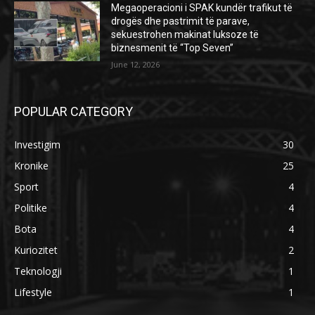
Megaoperacioni i SPAK kundër trafikut të
drogës dhe pastrimit të parave,
sekuestrohen makinat luksoze të
biznesmenit të “Top Seven”
June 12, 2026
POPULAR CATEGORY
Investigim
30
Kronike
25
Sport
4
Politike
4
Bota
4
Kuriozitet
2
Teknologji
1
Lifestyle
1