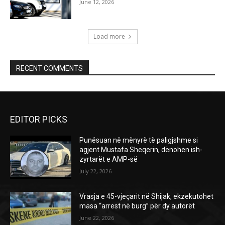
June 12, 2026
Load more
RECENT COMMENTS
EDITOR PICKS
Punësuan në mënyrë të paligjshme si
agjent Mustafa Sheqerin, dënohen ish-
zyrtarët e AMP-së
July 22, 2026
Vrasja e 45-vjeçarit në Shijak, ekzekutohet
masa “arrest në burg” për dy autorët
June 22, 2026