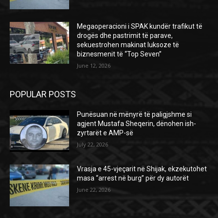
Megaoperacioni i SPAK kundër trafikut të
drogës dhe pastrimit të parave,
sekuestrohen makinat luksoze të
biznesmenit të “Top Seven”
June 12, 2026
POPULAR POSTS
Punësuan në mënyrë të paligjshme si
agjent Mustafa Sheqerin, dënohen ish-
zyrtarët e AMP-së
July 22, 2026
Vrasja e 45-vjeçarit në Shijak, ekzekutohet
masa “arrest në burg” për dy autorët
June 22, 2026