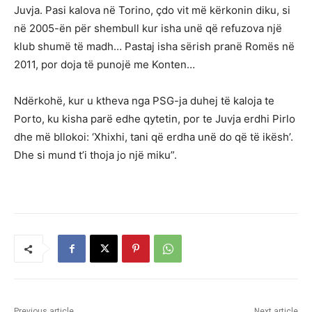
Juvja. Pasi kalova në Torino, çdo vit më kërkonin diku, si
në 2005-ën për shembull kur isha unë që refuzova një
klub shumë të madh… Pastaj isha sërish pranë Romës në
2011, por doja të punojë me Konten…
Ndërkohë, kur u ktheva nga PSG-ja duhej të kaloja te
Porto, ku kisha parë edhe qytetin, por te Juvja erdhi Pirlo
dhe më bllokoi: ‘Xhixhi, tani që erdha unë do që të ikësh’.
Dhe si mund t’i thoja jo një miku”.
Previous article
Next article