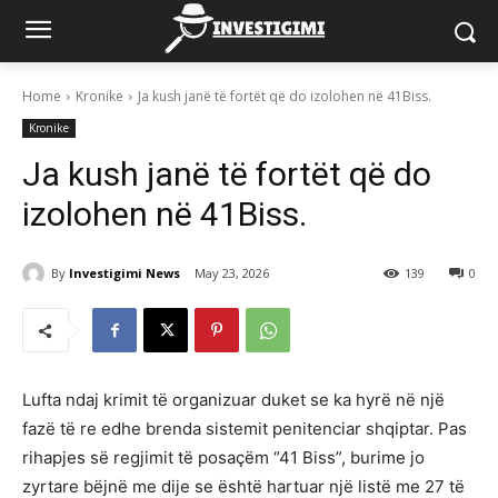
Home
Kronike
Ja kush janë të fortët që do izolohen në 41Biss.
Kronike
Ja kush janë të fortët që do
izolohen në 41Biss.
By
Investigimi News
May 23, 2026
139
0
Lufta ndaj krimit të organizuar duket se ka hyrë në një
fazë të re edhe brenda sistemit penitenciar shqiptar. Pas
rihapjes së regjimit të posaçëm “41 Biss”, burime jo
zyrtare bëjnë me dije se është hartuar një listë me 27 të