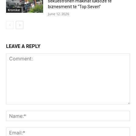
sekuestrohen makinat luksoze të
biznesmenit të “Top Seven”
Kronike
June 12, 2026
LEAVE A REPLY
Comment:
Na
Ema