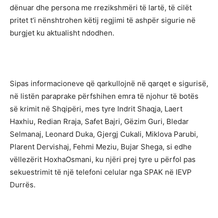
dënuar dhe persona me rrezikshmëri të lartë, të cilët
pritet t’i nënshtrohen këtij regjimi të ashpër sigurie në
burgjet ku aktualisht ndodhen.
Sipas informacioneve që qarkullojnë në qarqet e sigurisë,
në listën paraprake përfshihen emra të njohur të botës
së krimit në Shqipëri, mes tyre Indrit Shaqja, Laert
Haxhiu, Redian Rraja, Safet Bajri, Gëzim Guri, Bledar
Selmanaj, Leonard Duka, Gjergj Cukali, Miklova Parubi,
Plarent Dervishaj, Fehmi Meziu, Bujar Shega, si edhe
vëllezërit HoxhaOsmani, ku njëri prej tyre u përfol pas
sekuestrimit të një telefoni celular nga SPAK në IEVP
Durrës.