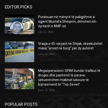
EDITOR PICKS
Punësuan në mënyrë të paligjshme si
agjent Mustafa Sheqerin, dënohen ish-
zyrtarët e AMP-së
July 22, 2026
Vrasja e 45-vjeçarit në Shijak, ekzekutohet
masa “arrest në burg” për dy autorët
June 22, 2026
Megaoperacioni i SPAK kundër trafikut të
drogës dhe pastrimit të parave,
sekuestrohen makinat luksoze të
biznesmenit të “Top Seven”
June 12, 2026
POPULAR POSTS