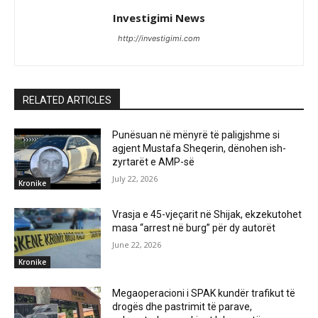
Investigimi News
http://investigimi.com
RELATED ARTICLES
Punësuan në mënyrë të paligjshme si
agjent Mustafa Sheqerin, dënohen ish-
zyrtarët e AMP-së
July 22, 2026
Kronike
Vrasja e 45-vjeçarit në Shijak, ekzekutohet
masa “arrest në burg” për dy autorët
June 22, 2026
Kronike
Megaoperacioni i SPAK kundër trafikut të
drogës dhe pastrimit të parave,