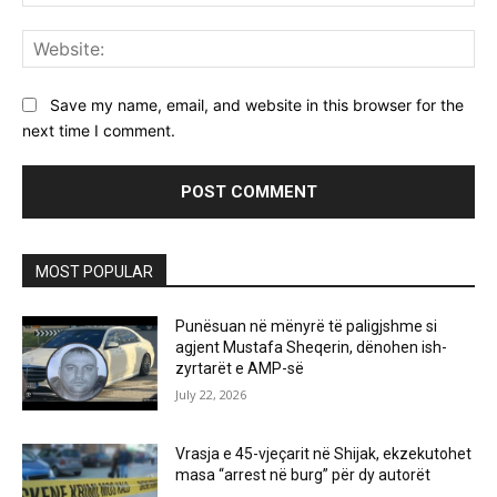
Web
Save my name, email, and website in this browser for the
next time I comment.
MOST POPULAR
Punësuan në mënyrë të paligjshme si
agjent Mustafa Sheqerin, dënohen ish-
zyrtarët e AMP-së
July 22, 2026
Vrasja e 45-vjeçarit në Shijak, ekzekutohet
masa “arrest në burg” për dy autorët