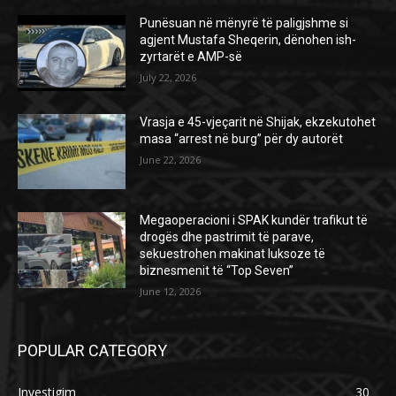
Punësuan në mënyrë të paligjshme si
agjent Mustafa Sheqerin, dënohen ish-
zyrtarët e AMP-së
July 22, 2026
Vrasja e 45-vjeçarit në Shijak, ekzekutohet
masa “arrest në burg” për dy autorët
June 22, 2026
Megaoperacioni i SPAK kundër trafikut të
drogës dhe pastrimit të parave,
sekuestrohen makinat luksoze të
biznesmenit të “Top Seven”
June 12, 2026
POPULAR CATEGORY
Investigim
30